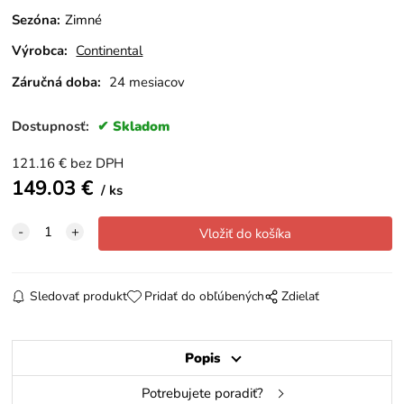
Sezóna
:
Zimné
Výrobca:
Continental
Záručná doba:
24 mesiacov
Dostupnosť:
Skladom
121.16
€
bez DPH
149.03
€
ks
Sledovať produkt
Pridať do obľúbených
Zdielať
Popis
Potrebujete poradiť?