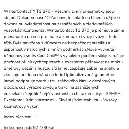
WinterContact™ TS 870 - Všechny zimní pneumatiky jsou
stejné. Dokud nenasněží.Zachovejte chladnou hlavu a užijte si
dokonalou ovladatelnost na zasněžených a zledovatělých
vozovkách.Continental WinterContact TS 870 je prémiová zimní
pneumatika určená pro malé a kompaktní vozy i vozy střední
třídy.Byla navržena s důrazem na bezpečnost; stabilitu a
úspornost v náročných zimních podmínkách.Nově vyvinutá
běhounová směs Cool Chili™ s vysokým podílem siliky zaručuje
pružnost při nízkých teplotách a excelentní přilnavost na mokru.
Směrový dezén s hustou sítí lamel zlepšuje záběr na sněhu a
zkracuje brzdnou dráhu na ledu.Optimalizovaná geometrie
lamel podporuje tvorbu tzv. sněhového klínu v dezénových
blocích; což výrazně zvyšuje trakci na zasněžených
vozovkách.Nejdůležitější vlastnosti a charakteristiky: - 3PMSF. -
Excelentní jízdní vlastnosti. - Skvělá jízdní stabilita. - Vysoký
kilometrový výkon.
Index rýchlosti:
H
Index nosnosti:
97 (730kg)