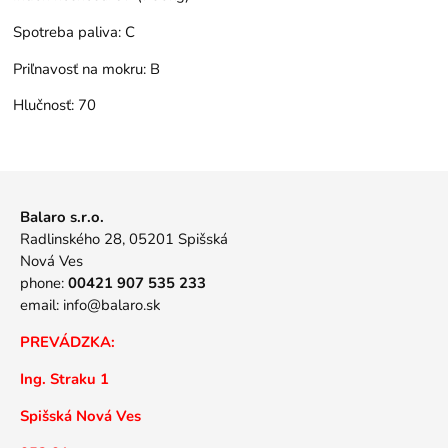
Spotreba paliva:
C
Priľnavosť na mokru:
B
Hlučnosť:
70
Balaro s.r.o.
Radlinského 28, 05201 Spišská
Nová Ves
phone:
00421 907 535 233
email:
info@balaro.sk
PREVÁDZKA:
Ing. Straku 1
Spišská Nová Ves