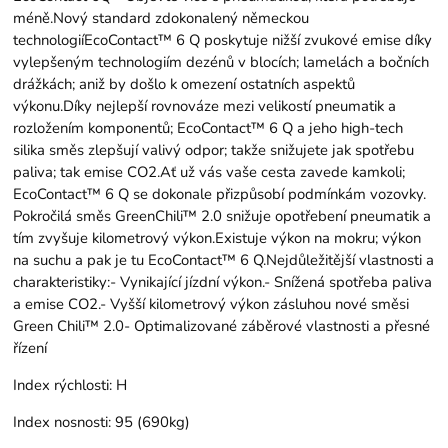
méně.Nový standard zdokonalený německou
technologiíEcoContact™ 6 Q poskytuje nižší zvukové emise díky
vylepšeným technologiím dezénů v blocích; lamelách a bočních
drážkách; aniž by došlo k omezení ostatních aspektů
výkonu.Díky nejlepší rovnováze mezi velikostí pneumatik a
rozložením komponentů; EcoContact™ 6 Q a jeho high-tech
silika směs zlepšují valivý odpor; takže snižujete jak spotřebu
paliva; tak emise CO2.Ať už vás vaše cesta zavede kamkoli;
EcoContact™ 6 Q se dokonale přizpůsobí podmínkám vozovky.
Pokročilá směs GreenChili™ 2.0 snižuje opotřebení pneumatik a
tím zvyšuje kilometrový výkon.Existuje výkon na mokru; výkon
na suchu a pak je tu EcoContact™ 6 Q.Nejdůležitější vlastnosti a
charakteristiky:- Vynikající jízdní výkon.- Snížená spotřeba paliva
a emise CO2.- Vyšší kilometrový výkon zásluhou nové směsi
Green Chili™ 2.0- Optimalizované záběrové vlastnosti a přesné
řízení
Index rýchlosti:
H
Index nosnosti:
95 (690kg)