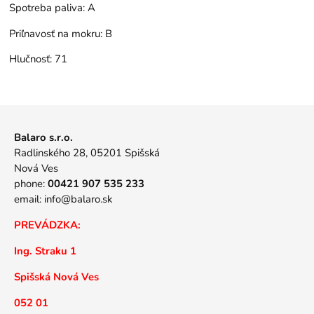
Spotreba paliva:
A
Priľnavosť na mokru:
B
Hlučnosť:
71
Balaro s.r.o.
Radlinského 28, 05201 Spišská
Nová Ves
phone:
00421 907 535 233
email:
info@balaro.sk
PREVÁDZKA:
Ing. Straku 1
Spišská Nová Ves
052 01