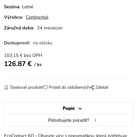
Sezóna
:
Letné
Výrobca:
Continental
Záručná doba:
24 mesiacov
Dostupnosť:
na otázku
103.15
€
bez DPH
126.87
€
ks
Sledovať produkt
Pridať do obľúbených
Zdielať
Popis
Potrebujete poradiť?
EcoContact 6Q - Objevte více s pneumatikou; která potřebuje