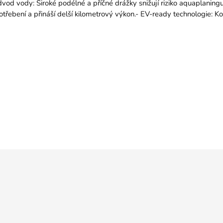
dvod vody: Široké podélné a příčné drážky snižují riziko aquaplaningu
třebení a přináší delší kilometrový výkon.- EV-ready technologie: 