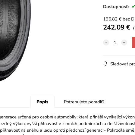
Dostupnosť:
196.82
€
bez 
242.09
€
Sledovať pr
Popis
Potrebujete poradiť?
race určená pro osobní automobily; která přináší vynikající výkon n
rzdný výkon; vyšší přilnavost v zimních podmínkách a delší životnost.
řilnavost na sněhu a ledu oproti předchozí generaci.- Pokročilá směs