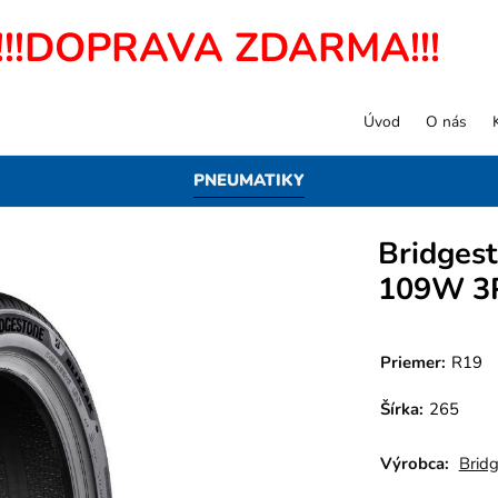
!!!DOPRAVA ZDARMA!!!
Úvod
O nás
PNEUMATIKY
Bridges
109W 3P
Priemer:
R19
Šírka:
265
Výrobca:
Brid