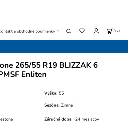
0
ks
Kontakt a obchodné podmienky
tone 265/55 R19 BLIZZAK 6
MSF Enliten
Výška:
55
Sezóna
:
Zimné
gestone
Záručná doba:
24 mesiacov