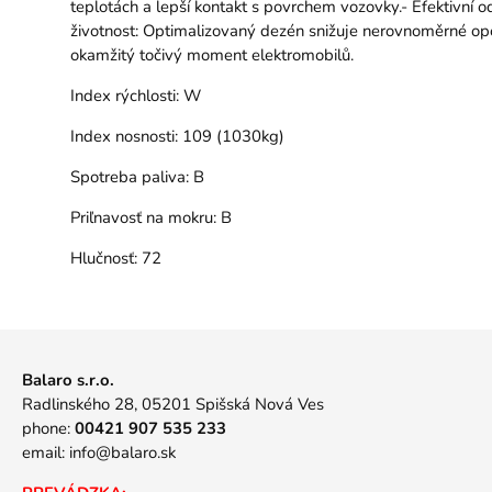
teplotách a lepší kontakt s povrchem vozovky.- Efektivní o
životnost: Optimalizovaný dezén snižuje nerovnoměrné opo
okamžitý točivý moment elektromobilů.
Index rýchlosti:
W
Index nosnosti:
109 (1030kg)
Spotreba paliva:
B
Priľnavosť na mokru:
B
Hlučnosť:
72
Balaro s.r.o.
Radlinského 28, 05201 Spišská Nová Ves
phone:
00421 907 535 233
email:
info@balaro.sk