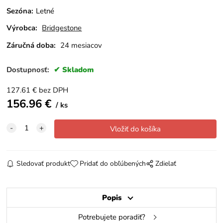
Sezóna
:
Letné
Výrobca:
Bridgestone
Záručná doba:
24 mesiacov
Dostupnosť:
Skladom
127.61
€
bez DPH
156.96
€
ks
Sledovať produkt
Pridať do obľúbených
Zdielať
Popis
Potrebujete poradiť?