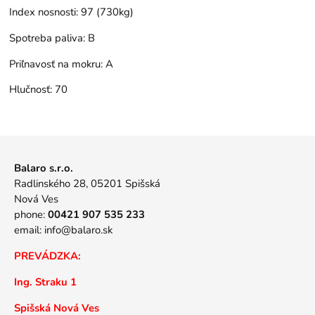
Index nosnosti:
97 (730kg)
Spotreba paliva:
B
Priľnavosť na mokru:
A
Hlučnosť:
70
Balaro s.r.o.
Radlinského 28, 05201 Spišská
Nová Ves
phone:
00421 907 535 233
email:
info@balaro.sk
PREVÁDZKA:
Ing. Straku 1
Spišská Nová Ves