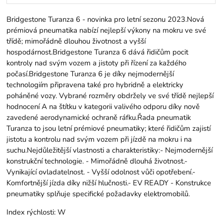
Bridgestone Turanza 6 - novinka pro letní sezonu 2023.Nová
prémiová pneumatika nabízí nejlepší výkony na mokru ve své
třídě; mimořádně dlouhou životnost a vyšší
hospodárnost.Bridgestone Turanza 6 dává řidičům pocit
kontroly nad svým vozem a jistoty při řízení za každého
počasí.Bridgestone Turanza 6 je díky nejmodernější
technologiím připravena také pro hybridně a elektricky
poháněné vozy. Vybrané rozměry obdržely ve své třídě nejlepší
hodnocení A na štítku v kategorii valivého odporu díky nově
zavedené aerodynamické ochraně ráfku.Řada pneumatik
Turanza to jsou letní prémiové pneumatiky; které řidičům zajistí
jistotu a kontrolu nad svým vozem při jízdě na mokru i na
suchu.Nejdůležitější vlastnosti a charakteristiky:- Nejmodernější
konstrukční technologie. - Mimořádně dlouhá životnost.-
Vynikající ovladatelnost. - Vyšší odolnost vůči opotřebení.-
Komfortnější jízda díky nižší hlučnosti.- EV READY - Konstrukce
pneumatiky splňuje specifické požadavky elektromobilů.
Index rýchlosti:
W