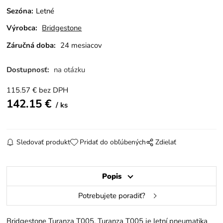
Sezóna
:
Letné
Výrobca:
Bridgestone
Záručná doba:
24 mesiacov
Dostupnosť:
na otázku
115.57
€
bez DPH
142.15
€
ks
Sledovať produkt
Pridať do obľúbených
Zdielať
Popis
Potrebujete poradiť?
Bridgestone Turanza T005. Turanza T005 je letní pneumatika