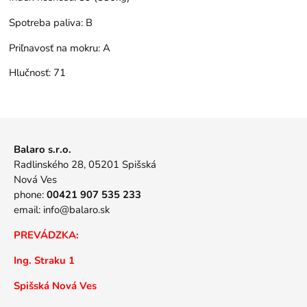
Spotreba paliva:
B
Priľnavosť na mokru:
A
Hlučnosť:
71
Balaro s.r.o.
Radlinského 28, 05201 Spišská
Nová Ves
phone:
00421 907 535 233
email:
info@balaro.sk
PREVÁDZKA:
Ing. Straku 1
Spišská Nová Ves