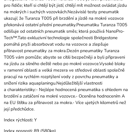
pro řidiče; kteří si chtějí být jistí; chtějí mít možnost ovládat jízdu
na mokrých i suchých vozovkách.Nezávislé testy pneumatik
ukazují; že Turanza T005 při brzdění a jízdě na mokré vozovce
překonává ostatní přední pneumatiky.Pneumatiku Turanza T005
odlišuje od ostatních pneumatik směs; která používá NanoPro-
Tech™.Tato exkluzivní technologie společnosti Bridgestone
pomáhá pryži absorbovat vodu na vozovce a zlepšuje
přilnavost pneumatiky za mokra.Dezén pneumatiky Turanza
T005 vám pomůže; abyste se cítili bezpečněji a byli připraveni
na jízdu za silného deště nebo po mokré vozovce.Vysoké bloky
v ramenní oblasti a velká mezera ve středové oblasti společně
pracují na rychlém rozptýlení vody z povrchu pneumatiky a
snížení rizika aquaplaningu.Nejdůležitější vlastnosti
a charakteristiky:- Nejlépe hodnocená pneumatika s ohledem na
brzdění a zatáčení na mokré vozovce.- Oceněna hodnocením A
na EU štítku za přilnavost za mokra.- Více ujetých kilometrů než
její předchůdce.
Index rýchlosti:
Y
Index nosnosti:
89 (580kg)