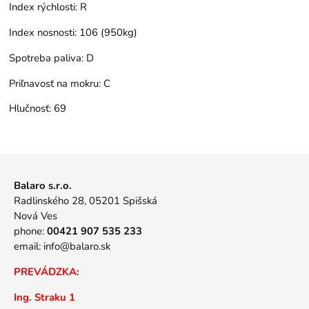
Index rýchlosti:
R
Index nosnosti:
106 (950kg)
Spotreba paliva:
D
Priľnavosť na mokru:
C
Hlučnosť:
69
Balaro s.r.o.
Radlinského 28, 05201 Spišská
Nová Ves
phone:
00421 907 535 233
email:
info@balaro.sk
PREVÁDZKA:
Ing. Straku 1