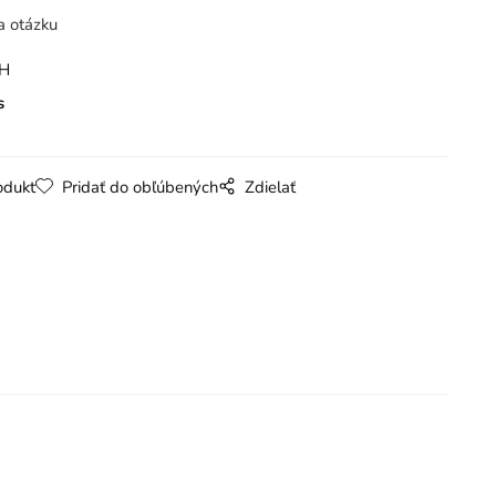
a otázku
PH
s
odukt
Pridať do obľúbených
Zdielať