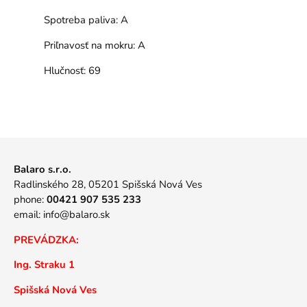
Spotreba paliva:
A
Priľnavosť na mokru:
A
Hlučnosť:
69
Balaro s.r.o.
Radlinského 28, 05201 Spišská Nová Ves
phone:
00421 907 535 233
email:
info@balaro.sk
PREVÁDZKA:
Ing. Straku 1
Spišská Nová Ves