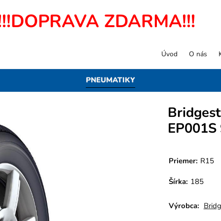
!!!DOPRAVA ZDARMA!!!
Úvod
O nás
PNEUMATIKY
Bridges
EP001S 
Priemer:
R15
Šírka:
185
Výrobca:
Brid