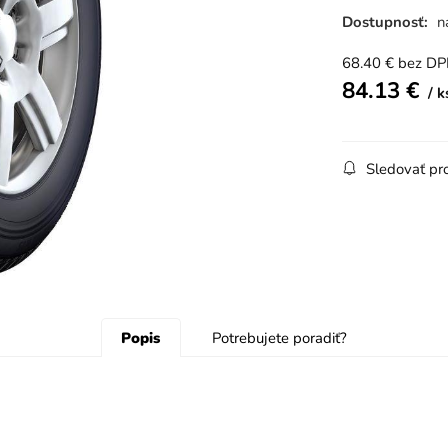
Dostupnosť:
n
68.40
€
bez D
84.13
€
k
Sledovať pr
Popis
Potrebujete poradiť?