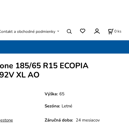
0
ks
Kontakt a obchodné podmienky
tone 185/65 R15 ECOPIA
92V XL AO
Výška:
65
Sezóna
:
Letné
gestone
Záručná doba:
24 mesiacov