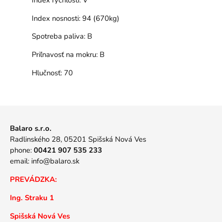
Index nosnosti:
94 (670kg)
Spotreba paliva:
B
Priľnavosť na mokru:
B
Hlučnosť:
70
Balaro s.r.o.
Radlinského 28, 05201 Spišská Nová Ves
phone:
00421 907 535 233
email:
info@balaro.sk
PREVÁDZKA:
Ing. Straku 1
Spišská Nová Ves