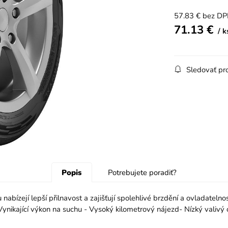
57.83
€
bez D
71.13
€
k
Sledovať pr
Popis
Potrebujete poradiť?
nabízejí lepší přilnavost a zajišťují spolehlivé brzdění a ovladate
 Vynikající výkon na suchu - Vysoký kilometrový nájezd- Nízký valivý