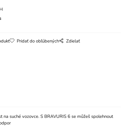
PH
s
odukt
Pridať do obľúbených
Zdielať
lnost na suché vozovce. S BRAVURIS 6 se můžeš spolehnout
 odpor