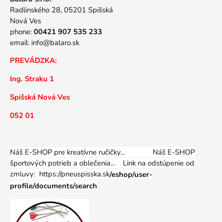
Radlinského 28, 05201 Spišská
Nová Ves
phone:
00421 907 535 233
email:
info@balaro.sk
PREVÁDZKA:
Ing. Straku 1
Spišská Nová Ves
052 01
Náš E-SHOP pre kreatívne ručičky... Náš E-SHOP
športových potrieb a oblečenia...
Link na odstúpenie od
zmluvy: https://pneuspisska.sk
/eshop/user-
profile/documents/search