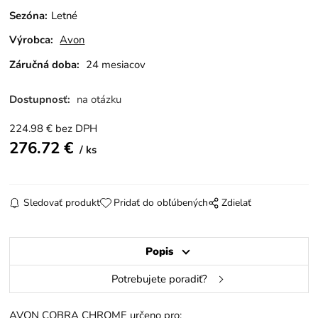
Sezóna
:
Letné
Výrobca:
Avon
Záručná doba:
24 mesiacov
Dostupnosť:
na otázku
224.98
€
bez DPH
276.72
€
ks
Sledovať produkt
Pridať do obľúbených
Zdielať
Popis
Potrebujete poradiť?
AVON COBRA CHROME určeno pro: