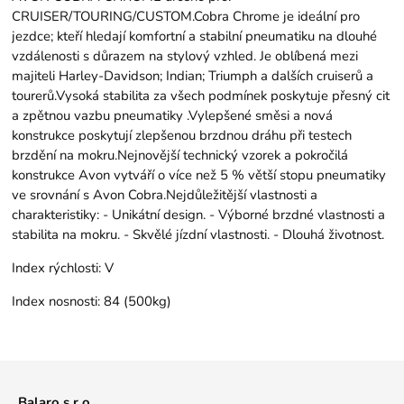
CRUISER/TOURING/CUSTOM.Cobra Chrome je ideální pro
jezdce; kteří hledají komfortní a stabilní pneumatiku na dlouhé
vzdálenosti s důrazem na stylový vzhled. Je oblíbená mezi
majiteli Harley-Davidson; Indian; Triumph a dalších cruiserů a
tourerů.Vysoká stabilita za všech podmínek poskytuje přesný cit
a zpětnou vazbu pneumatiky .Vylepšené směsi a nová
konstrukce poskytují zlepšenou brzdnou dráhu při testech
brzdění na mokru.Nejnovější technický vzorek a pokročilá
konstrukce Avon vytváří o více než 5 % větší stopu pneumatiky
ve srovnání s Avon Cobra.Nejdůležitější vlastnosti a
charakteristiky: - Unikátní design. - Výborné brzdné vlastnosti a
stabilita na mokru. - Skvělé jízdní vlastnosti. - Dlouhá životnost.
Index rýchlosti:
V
Index nosnosti:
84 (500kg)
Balaro s.r.o.