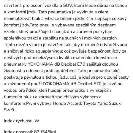
navržená pro osobní vozidla a SUV; která klade důraz na tichou
a komfortní jízdu. Tato pneumatika je vyvinuta s cílem
minimalizovat hluk a vibrace během jízdy; čím zlepšuje celkový
komfort jízdy.Tato pneu je vybavena speciálním dezénem
vzorku; který umožňuje tichou jízdu a zároveň poskytuje
spolehlivou trakci a stabilitu na suchých i mokrých cestách.
Tento dezén vzorku je navržen tak; aby efektivně odváděl vodu
a snižoval riziko aquaplaningu; což zvyšuje bezpečnost jízdy za
deštivých podmínek.Vysoká kvalita materiálu a konstrukce
pneumatiky YOKOHAMA dB Decibel E70 zajišťují dlouhou
životnost a odolnost proti opotřebení. Tato pneumatika také
poskytuje plynulou a tichou jízdu; což je ideální pro dlouhé cesty
a každodenní použití.YOKOHAMA dB Decibel E70 je skvělou
volbou pro řidiče; kteří hledají pneumatiku s vynikajícím
tlumením hluku a zároveň spolehlivým výkonem a
komfortem.První výbava Honda Accord; Toyota Yaris; Suzuki
Swift.
Index rýchlosti:
W
Index nosnosti:
87 (545kg)