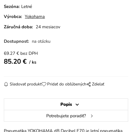
Sezóna
:
Letné
Výrobca:
Yokohama
Záručná doba:
24 mesiacov
Dostupnosť:
na otázku
69.27
€
bez DPH
85.20
€
ks
Sledovať produkt
Pridať do obľúbených
Zdielať
Popis
Potrebujete poradiť?
Pneumatika YOKOHAMA dB Decibel E70 je letní pneumatika