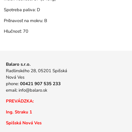
Spotreba paliva:
D
Priľnavosť na mokru:
B
Hlučnosť:
70
Balaro s.r.o.
Radlinského 28, 05201 Spišská
Nová Ves
phone:
00421 907 535 233
email:
info@balaro.sk
PREVÁDZKA:
Ing. Straku 1
Spišská Nová Ves