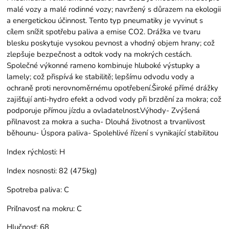
malé vozy a malé rodinné vozy; navržený s důrazem na ekologii
a energetickou účinnost. Tento typ pneumatiky je vyvinut s
cílem snížit spotřebu paliva a emise CO2. Drážka ve tvaru
blesku poskytuje vysokou pevnost a vhodný objem hrany; což
zlepšuje bezpečnost a odtok vody na mokrých cestách.
Společné výkonné rameno kombinuje hluboké výstupky a
lamely; což přispívá ke stabilitě; lepšímu odvodu vody a
ochraně proti nerovnoměrnému opotřebení.Široké přímé drážky
zajišťují anti-hydro efekt a odvod vody při brzdění za mokra; což
podporuje přímou jízdu a ovladatelnost.Výhody- Zvýšená
přilnavost za mokra a sucha- Dlouhá životnost a trvanlivost
běhounu- Úspora paliva- Spolehlivé řízení s vynikající stabilitou
Index rýchlosti:
H
Index nosnosti:
82 (475kg)
Spotreba paliva:
C
Priľnavosť na mokru:
C
Hlučnosť:
68