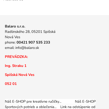
Balaro s.r.o.
Radlinského 28, 05201 Spišská
Nová Ves
phone:
00421 907 535 233
email:
info@balaro.sk
PREVÁDZKA:
Ing. Straku 1
Spišská Nová Ves
052 01
Náš E-SHOP pre kreatívne ručičky... Náš E-SHOP
športových potrieb a oblečenia...
Link na odstúpenie od