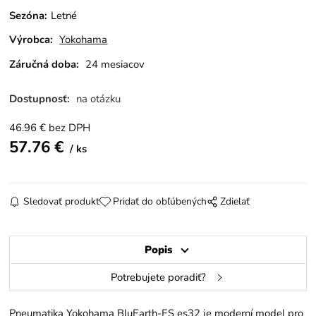
Sezóna
:
Letné
Výrobca:
Yokohama
Záručná doba:
24 mesiacov
Dostupnosť:
na otázku
46.96
€
bez DPH
57.76
€
ks
Sledovať produkt
Pridať do obľúbených
Zdielať
Popis
Potrebujete poradiť?
Pneumatika Yokohama BluEarth-ES es32 je moderní model pro