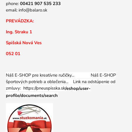
phone:
00421 907 535 233
email:
info@balaro.sk
PREVÁDZKA:
Ing. Straku 1
Spišská Nová Ves
052 01
Náš E-SHOP pre kreatívne ručičky... Náš E-SHOP
športových potrieb a oblečenia...
Link na odstúpenie od
zmluvy: https://pneuspisska.sk
/eshop/user-
profile/documents/search