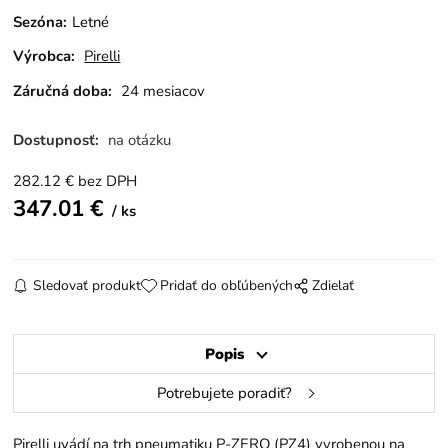
Sezóna
:
Letné
Výrobca:
Pirelli
Záručná doba:
24 mesiacov
Dostupnosť:
na otázku
282.12
€
bez DPH
347.01
€
ks
Sledovať produkt
Pridať do obľúbených
Zdielať
Popis
Potrebujete poradiť?
Pirelli uvádí na trh pneumatiku P-ZERO (PZ4) vyrobenou na