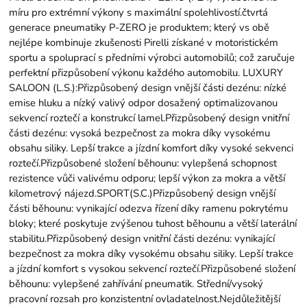
míru pro extrémní výkony s maximální spolehlivostí.čtvrtá
generace pneumatiky P-ZERO je produktem; který vs obě
nejlépe kombinuje zkušenosti Pirelli získané v motoristickém
sportu a spoluprací s předními výrobci automobilů; což zaručuje
perfektní přizpůsobení výkonu každého automobilu. LUXURY
SALOON (L.S.):Přizpůsobený design vnější části dezénu: nízké
emise hluku a nízký valivý odpor dosažený optimalizovanou
sekvencí roztečí a konstrukcí lamel.Přizpůsobený design vnitřní
části dezénu: vysoká bezpečnost za mokra díky vysokému
obsahu siliky. Lepší trakce a jízdní komfort díky vysoké sekvenci
roztečí.Přizpůsobené složení běhounu: vylepšená schopnost
rezistence vůči valivému odporu; lepší výkon za mokra a větší
kilometrový nájezd.SPORT(S.C.)Přizpůsobený design vnější
části běhounu: vynikající odezva řízení díky ramenu pokrytému
bloky; které poskytuje zvýšenou tuhost běhounu a větší laterální
stabilitu.Přizpůsobený design vnitřní části dezénu: vynikající
bezpečnost za mokra díky vysokému obsahu siliky. Lepší trakce
a jízdní komfort s vysokou sekvencí roztečí.Přizpůsobené složení
běhounu: vylepšené zahřívání pneumatik. Střední/vysoký
pracovní rozsah pro konzistentní ovladatelnost.Nejdůležitější