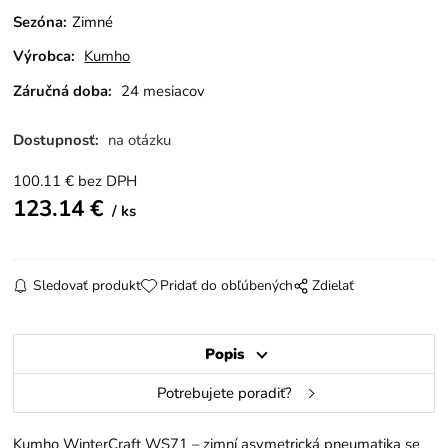
Sezóna
:
Zimné
Výrobca:
Kumho
Záručná doba:
24 mesiacov
Dostupnosť:
na otázku
100.11
€
bez DPH
123.14
€
ks
Sledovať produkt
Pridať do obľúbených
Zdielať
Popis
Potrebujete poradiť?
Kumho WinterCraft WS71 – zimní asymetrická pneumatika se