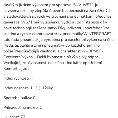
skvělým jízdním výkonem pro sportovní SUV. WS71 je
navržena tak; aby zlepšila úroveň bezpečnosti na zasněžených
a zledovatělých silnicích ve srovnání s pneumatikami předchozí
generace. WS71 má vylepšenou výdrž a jízdní stabilitu díky
nové technologii zesílené patky.Díky indikátoru opotřebení lze
snadno a rychle zkontrolovat stav pneumatiky.WINTERCRAFT -
tato řada pneumatik je vyrobena pro excelentní výkon na sněhu
i ledu. Spolehlivé zimní pneumatiky do každého zimního
počasí.Nejdůležitější vlastnosti a charakteristiky:- 3PMSF.-
Excelentní výkon. - Delší životnost a nízký valivý odpor.-
Vynikající jízdní vlastnosti na sněhu.- Indikátor opotřebení.-
Komfortní jízda.
Index rýchlosti:
H
Index nosnosti:
112 (1120kg)
Spotreba paliva:
C
Priľnavosť na mokru:
C
Hlučnosť:
72