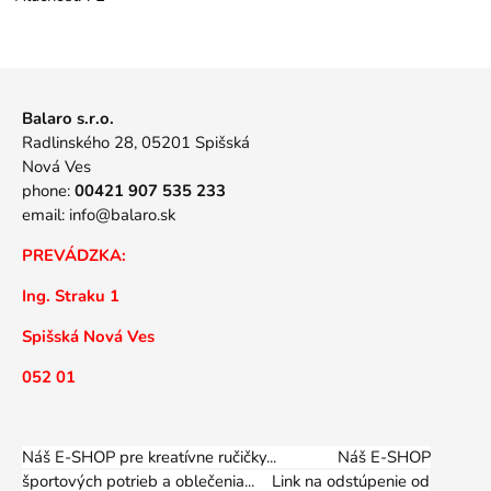
Balaro s.r.o.
Radlinského 28, 05201 Spišská
Nová Ves
phone:
00421 907 535 233
email:
info@balaro.sk
PREVÁDZKA:
Ing. Straku 1
Spišská Nová Ves
052 01
Náš E-SHOP pre kreatívne ručičky... Náš E-SHOP
športových potrieb a oblečenia...
Link na odstúpenie od