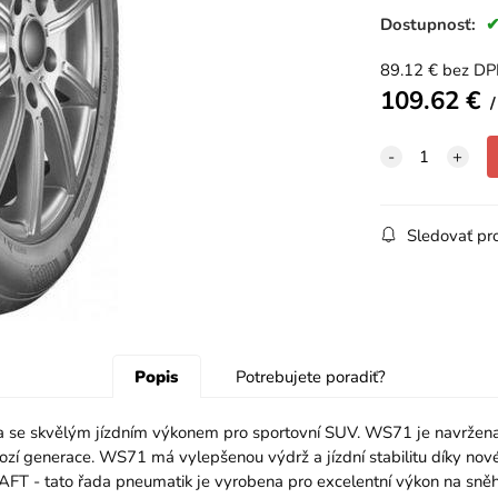
Dostupnosť:
89.12
€
bez D
109.62
€
Sledovať pr
Popis
Potrebujete poradiť?
se skvělým jízdním výkonem pro sportovní SUV. WS71 je navržena t
zí generace. WS71 má vylepšenou výdrž a jízdní stabilitu díky nové 
T - tato řada pneumatik je vyrobena pro excelentní výkon na sněhu