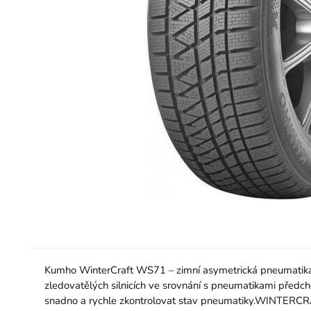
Kumho WinterCraft WS71 – zimní asymetrická pneumatika 
zledovatělých silnicích ve srovnání s pneumatikami předcho
snadno a rychle zkontrolovat stav pneumatiky.WINTERCRAF