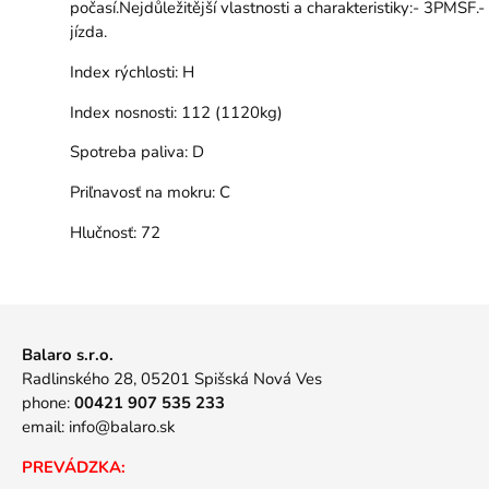
počasí.Nejdůležitější vlastnosti a charakteristiky:- 3PMSF.- 
jízda.
Index rýchlosti:
H
Index nosnosti:
112 (1120kg)
Spotreba paliva:
D
Priľnavosť na mokru:
C
Hlučnosť:
72
Balaro s.r.o.
Radlinského 28, 05201 Spišská Nová Ves
phone:
00421 907 535 233
email:
info@balaro.sk
PREVÁDZKA: