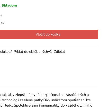
Skladom
PH
ks
odukt
Pridať do obľúbených
Zdielať
ak; aby zlepšila úroveň bezpečnosti na zasněžených a
technologii zesílené patky.Díky indikátoru opotřebení lze
 i ledu. Spolehlivé zimní pneumatiky do každého zimního