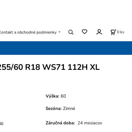
0
ks
Kontakt a obchodné podmienky
55/60 R18 WS71 112H XL
Výška:
60
Sezóna
:
Zimné
ho
Záručná doba:
24 mesiacov