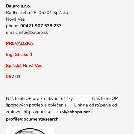
Balaro s.r.o.
Radlinského 28, 05201 Spišská
Nová Ves
phone:
00421 907 535 233
email:
info@balaro.sk
PREVÁDZKA:
Ing. Straku 1
Spišská Nová Ves
052 01
Náš E-SHOP pre kreatívne ručičky... Náš E-SHOP
športových potrieb a oblečenia...
Link na odstúpenie od
zmluvy: https://pneuspisska.sk
/eshop/user-
profile/documents/search