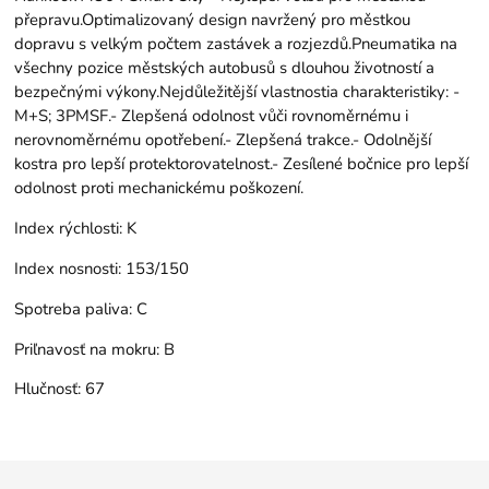
přepravu.Optimalizovaný design navržený pro městkou
dopravu s velkým počtem zastávek a rozjezdů.Pneumatika na
všechny pozice městských autobusů s dlouhou životností a
bezpečnými výkony.Nejdůležitější vlastnostia charakteristiky: -
M+S; 3PMSF.- Zlepšená odolnost vůči rovnoměrnému i
nerovnoměrnému opotřebení.- Zlepšená trakce.- Odolnější
kostra pro lepší protektorovatelnost.- Zesílené bočnice pro lepší
odolnost proti mechanickému poškození.
Index rýchlosti:
K
Index nosnosti:
153/150
Spotreba paliva:
C
Priľnavosť na mokru:
B
Hlučnosť:
67