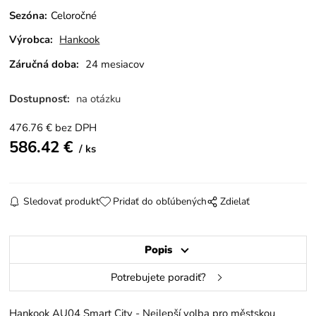
Sezóna
:
Celoročné
Výrobca:
Hankook
Záručná doba:
24 mesiacov
Dostupnosť:
na otázku
476.76
€
bez DPH
586.42
€
ks
Sledovať produkt
Pridať do obľúbených
Zdielať
Popis
Potrebujete poradiť?
Hankook AU04 Smart City - Nejlepší volba pro městskou