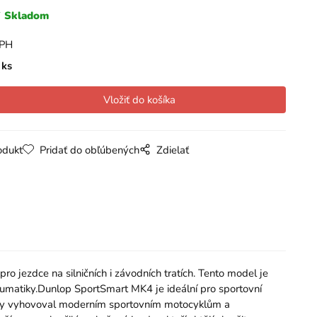
Skladom
DPH
ks
odukt
Pridať do obľúbených
Zdielať
jezdce na silničních i závodních tratích. Tento model je
eumatiky.Dunlop SportSmart MK4 je ideální pro sportovní
; aby vyhovoval moderním sportovním motocyklům a