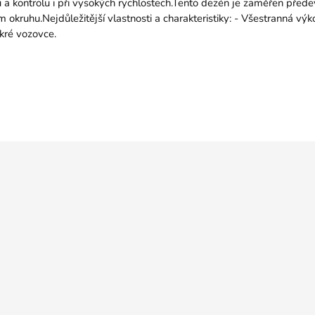
 a kontrolu i při vysokých rychlostech.Tento dezén je zaměřen předevš
ím okruhu.Nejdůležitější vlastnosti a charakteristiky: - Všestranná vý
okré vozovce.