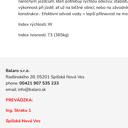
náročným jezdcům; kteří potřebují rychlou odezvu; stabilitu
výkonnost při jízdě; ať už na běžné silnici; nebo na závodn
konstrukce.- Efektivní odvod vody = lepší přilnavost na m
Index rýchlosti:
W
Index nosnosti:
73 (365kg)
Balaro s.r.o.
Radlinského 28, 05201 Spišská Nová Ves
phone:
00421 907 535 233
email:
info@balaro.sk
PREVÁDZKA:
Ing. Straku 1
Spišská Nová Ves