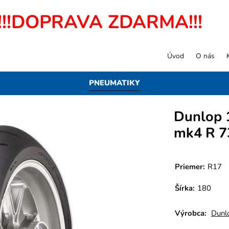
!!!DOPRAVA ZDARMA!!!
Úvod
O nás
PNEUMATIKY
Dunlop
mk4 R 
Priemer:
R17
Šírka:
180
Výrobca:
Dunl