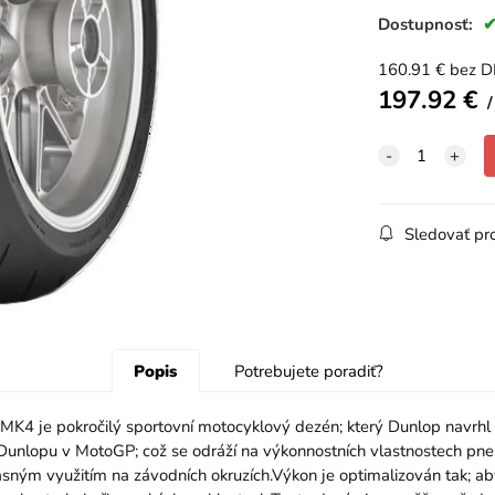
Dostupnosť:
160.91
€
bez 
197.92
€
Sledovať pr
Popis
Potrebujete poradiť?
 je pokročilý sportovní motocyklový dezén; který Dunlop navrhl pro 
 Dunlopu v MotoGP; což se odráží na výkonnostních vlastnostech pn
 občasným využitím na závodních okruzích.Výkon je optimalizován tak