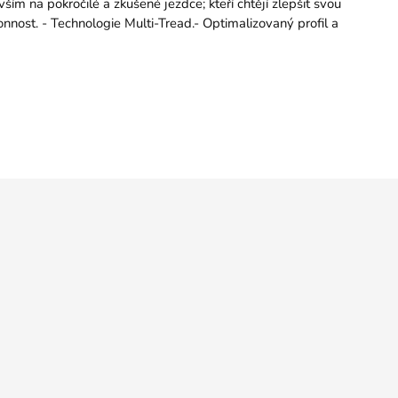
ím na pokročilé a zkušené jezdce; kteří chtějí zlepšit svou
konnost. - Technologie Multi-Tread.- Optimalizovaný profil a