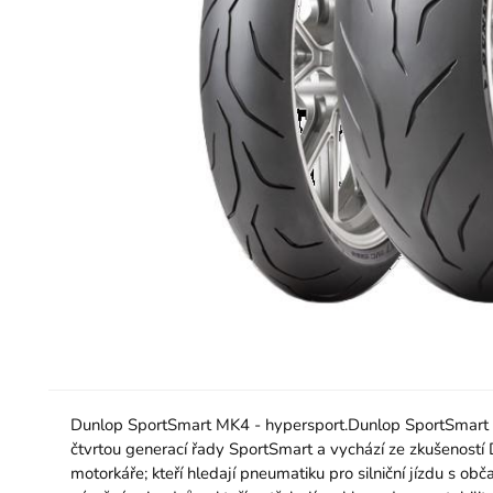
Dunlop SportSmart MK4 - hypersport.Dunlop SportSmart MK4
čtvrtou generací řady SportSmart a vychází ze zkušeností
motorkáře; kteří hledají pneumatiku pro silniční jízdu s