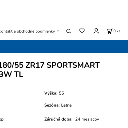
0
ks
Kontakt a obchodné podmienky
 180/55 ZR17 SPORTSMART
73W TL
Výška:
55
Sezóna
:
Letné
op
Záručná doba:
24 mesiacov